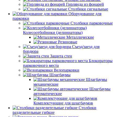
Гирлянда из фонарей
Столбики сигнальные
Оборудование для
парковки
Столбики парковочные
Колесоотбойники (делиниаторы)
Металлические
Резиновые
Съезд/заезд для
бордюра
Защита стен
Блокираторы
парковочного места
Велопарковки
Шлагбаумы
Шлагбаумы
механические
Шлагбаумы
автоматические
Комплектующие для шлагбаумов
Столбики
разделительные гибкие