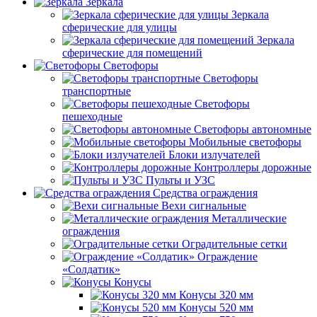
Зеркала
Зеркала
сферические для улицы
Зеркала
сферические для помещений
Светофоры
Светофоры
транспортные
Светофоры
пешеходные
Светофоры автономные
Мобильные светофоры
Блоки излучателей
Контроллеры дорожные
Пульты и УЗС
Средства ограждения
Вехи сигнальные
Металлические
ограждения
Оградительные сетки
Ограждение
«Солдатик»
Конусы
Конусы 320 мм
Конусы 520 мм