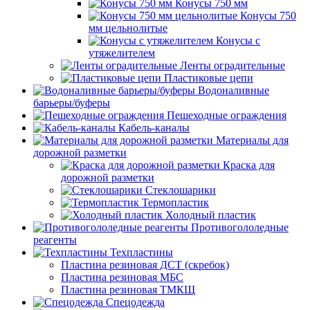
Конусы 750 мм
Конусы 750
мм цельнолитые
Конусы с
утяжелителем
Ленты оградительные
Пластиковые цепи
Водоналивные
барьеры/буферы
Пешеходные ограждения
Кабель-каналы
Материалы для
дорожной разметки
Краска для
дорожной разметки
Стеклошарики
Термопластик
Холодный пластик
Противогололедные
реагенты
Техпластины
Пластина резиновая ДСТ (скребок)
Пластина резиновая МБС
Пластина резиновая ТМКЩ
Спецодежда