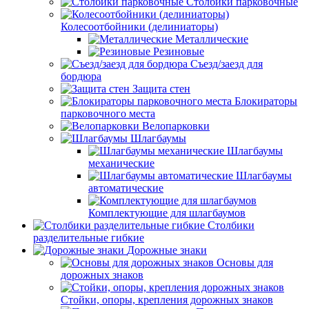
Столбики парковочные
Колесоотбойники (делиниаторы)
Металлические
Резиновые
Съезд/заезд для
бордюра
Защита стен
Блокираторы
парковочного места
Велопарковки
Шлагбаумы
Шлагбаумы
механические
Шлагбаумы
автоматические
Комплектующие для шлагбаумов
Столбики
разделительные гибкие
Дорожные знаки
Основы для
дорожных знаков
Стойки, опоры, крепления дорожных знаков