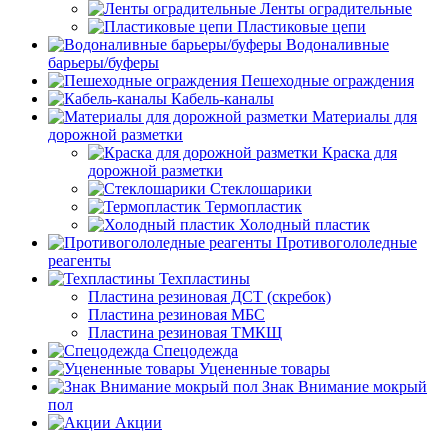
Ленты оградительные
Пластиковые цепи
Водоналивные
барьеры/буферы
Пешеходные ограждения
Кабель-каналы
Материалы для
дорожной разметки
Краска для
дорожной разметки
Стеклошарики
Термопластик
Холодный пластик
Противогололедные
реагенты
Техпластины
Пластина резиновая ДСТ (скребок)
Пластина резиновая МБС
Пластина резиновая ТМКЩ
Спецодежда
Уцененные товары
Знак Внимание мокрый
пол
Акции