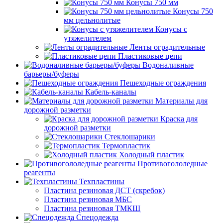
Конусы 750 мм
Конусы 750
мм цельнолитые
Конусы с
утяжелителем
Ленты оградительные
Пластиковые цепи
Водоналивные
барьеры/буферы
Пешеходные ограждения
Кабель-каналы
Материалы для
дорожной разметки
Краска для
дорожной разметки
Стеклошарики
Термопластик
Холодный пластик
Противогололедные
реагенты
Техпластины
Пластина резиновая ДСТ (скребок)
Пластина резиновая МБС
Пластина резиновая ТМКЩ
Спецодежда