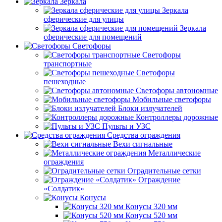
Зеркала
Зеркала
сферические для улицы
Зеркала
сферические для помещений
Светофоры
Светофоры
транспортные
Светофоры
пешеходные
Светофоры автономные
Мобильные светофоры
Блоки излучателей
Контроллеры дорожные
Пульты и УЗС
Средства ограждения
Вехи сигнальные
Металлические
ограждения
Оградительные сетки
Ограждение
«Солдатик»
Конусы
Конусы 320 мм
Конусы 520 мм