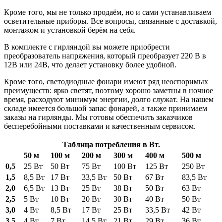
Кроме того, мы не только продаём, но и сами устанавливаем
осветительные приборы. Все вопросы, связанные с доставкой,
монтажом и установкой берём на себя.
В комплекте с гирляндой вы можете приобрести
преобразователь напряжения, который преобразует 220 В в
12В или 24В, что делает установку более удобной.
Кроме того, светодиодные фонари имеют ряд неоспоримых
преимуществ: ярко светят, поэтому хорошо заметны в ночное
время, расходуют минимум энергии, долго служат. На нашем
складе имеется большой запас фонарей, а также принимаем
заказы на гирлянды. Мы готовы обеспечить заказчиков
бесперебойными поставками и качественным сервисом.
Таблица потребления в Вт.
50 м
100 м
200 м
300 м
400 м
500 м
0,5
25 Вт
50 Вт
75 Вт
100 Вт
125 Вт
250 Вт
1,5
8,5 Вт
17 Вт
33,5 Вт
50 Вт
67 Вт
83,5 Вт
2,0
6,5 Вт
13 Вт
25 Вт
38 Вт
50 Вт
63 Вт
2,5
5 Вт
10 Вт
20 Вт
30 Вт
40 Вт
50 Вт
3,0
4 Вт
8,5 Вт
17 Вт
25 Вт
33,5 Вт
42 Вт
3,5
4 Вт
7 Вт
14,5 Вт
21 Вт
29 Вт
36 Вт