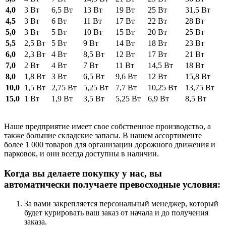
4,0
3 Вт
6,5 Вт
13 Вт
19 Вт
25 Вт
31,5 Вт
4,5
3 Вт
6 Вт
11 Вт
17 Вт
22 Вт
28 Вт
5,0
3 Вт
5 Вт
10 Вт
15 Вт
20 Вт
25 Вт
5,5
2,5 Вт
5 Вт
9 Вт
14 Вт
18 Вт
23 Вт
6,0
2,3 Вт
4 Вт
8,5 Вт
12 Вт
17 Вт
21 Вт
7,0
2 Вт
4 Вт
7 Вт
11 Вт
14,5 Вт
18 Вт
8,0
1,8 Вт
3 Вт
6,5 Вт
9,6 Вт
12 Вт
15,8 Вт
10,0
1,5 Вт
2,75 Вт
5,25 Вт
7,7 Вт
10,25 Вт
13,75 Вт
15,0
1 Вт
1,9 Вт
3,5 Вт
5,25 Вт
6,9 Вт
8,5 Вт
Наше предприятие имеет свое собственное производство, а
также большие складские запасы. В нашем ассортименте
более 1 000 товаров для организации дорожного движения и
парковок, и они всегда доступны в наличии.
Когда вы делаете покупку у нас, вы
автоматически получаете превосходные условия:
За вами закрепляется персональный менеджер, который
будет курировать ваш заказ от начала и до получения
заказа.