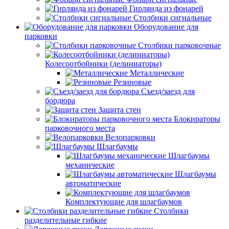
Гирлянда из фонарей
Столбики сигнальные
Оборудование для
парковки
Столбики парковочные
Колесоотбойники (делиниаторы)
Металлические
Резиновые
Съезд/заезд для
бордюра
Защита стен
Блокираторы
парковочного места
Велопарковки
Шлагбаумы
Шлагбаумы
механические
Шлагбаумы
автоматические
Комплектующие для шлагбаумов
Столбики
разделительные гибкие