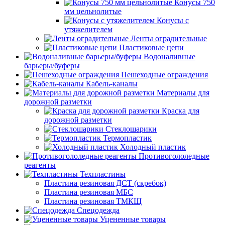
Конусы 750
мм цельнолитые
Конусы с
утяжелителем
Ленты оградительные
Пластиковые цепи
Водоналивные
барьеры/буферы
Пешеходные ограждения
Кабель-каналы
Материалы для
дорожной разметки
Краска для
дорожной разметки
Стеклошарики
Термопластик
Холодный пластик
Противогололедные
реагенты
Техпластины
Пластина резиновая ДСТ (скребок)
Пластина резиновая МБС
Пластина резиновая ТМКЩ
Спецодежда
Уцененные товары