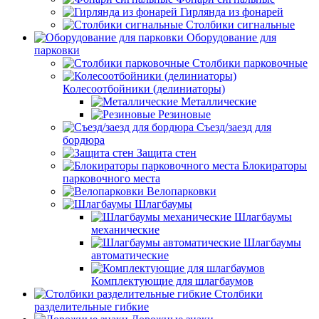
Гирлянда из фонарей
Столбики сигнальные
Оборудование для
парковки
Столбики парковочные
Колесоотбойники (делиниаторы)
Металлические
Резиновые
Съезд/заезд для
бордюра
Защита стен
Блокираторы
парковочного места
Велопарковки
Шлагбаумы
Шлагбаумы
механические
Шлагбаумы
автоматические
Комплектующие для шлагбаумов
Столбики
разделительные гибкие