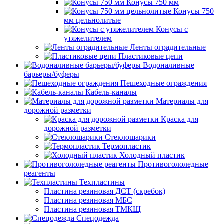
Конусы 750 мм
Конусы 750
мм цельнолитые
Конусы с
утяжелителем
Ленты оградительные
Пластиковые цепи
Водоналивные
барьеры/буферы
Пешеходные ограждения
Кабель-каналы
Материалы для
дорожной разметки
Краска для
дорожной разметки
Стеклошарики
Термопластик
Холодный пластик
Противогололедные
реагенты
Техпластины
Пластина резиновая ДСТ (скребок)
Пластина резиновая МБС
Пластина резиновая ТМКЩ
Спецодежда