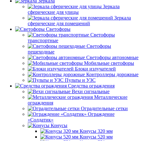
Зеркала
Зеркала
сферические для улицы
Зеркала
сферические для помещений
Светофоры
Светофоры
транспортные
Светофоры
пешеходные
Светофоры автономные
Мобильные светофоры
Блоки излучателей
Контроллеры дорожные
Пульты и УЗС
Средства ограждения
Вехи сигнальные
Металлические
ограждения
Оградительные сетки
Ограждение
«Солдатик»
Конусы
Конусы 320 мм
Конусы 520 мм