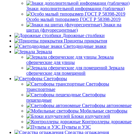
Знаки дополнительной информации (таблички)
Особо малый типоразмер ГОСТ Р 58398-2019
Знаки на
щитах (флуоресцентные)
Дорожные столбики
Прицепы прикрытия
Светодиодные знаки
Зеркала
Зеркала
сферические для улицы
Зеркала
сферические для помещений
Светофоры
Светофоры
транспортные
Светофоры
пешеходные
Светофоры автономные
Мобильные светофоры
Блоки излучателей
Контроллеры дорожные
Пульты и УЗС
Средства ограждения