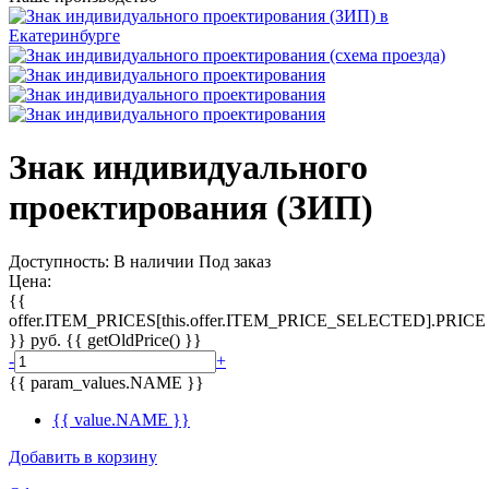
Знак индивидуального
проектирования (ЗИП)
Доступность:
В наличии
Под заказ
Цена:
{{
offer.ITEM_PRICES[this.offer.ITEM_PRICE_SELECTED].PRICE
}}
руб.
{{ getOldPrice() }}
-
+
{{ param_values.NAME }}
{{ value.NAME }}
Добавить в корзину