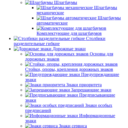
Шлагбаумы
Шлагбаумы
механические
Шлагбаумы
автоматические
Комплектующие для шлагбаумов
Столбики
разделительные гибкие
Дорожные знаки
Основы для
дорожных знаков
Стойки, опоры, крепления дорожных знаков
Предупреждающие
знаки
Знаки приоритета
Запрещающие знаки
Предписывающие
знаки
Знаки особых
предписаний
Информационные
знаки
Знаки сервиса