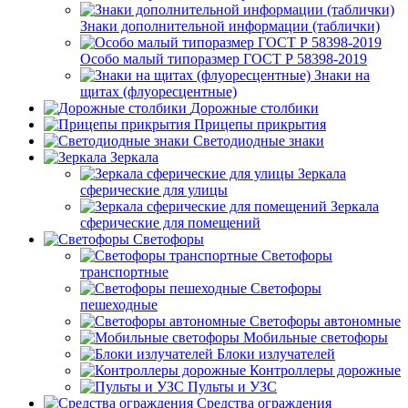
Знаки дополнительной информации (таблички)
Особо малый типоразмер ГОСТ Р 58398-2019
Знаки на
щитах (флуоресцентные)
Дорожные столбики
Прицепы прикрытия
Светодиодные знаки
Зеркала
Зеркала
сферические для улицы
Зеркала
сферические для помещений
Светофоры
Светофоры
транспортные
Светофоры
пешеходные
Светофоры автономные
Мобильные светофоры
Блоки излучателей
Контроллеры дорожные
Пульты и УЗС
Средства ограждения